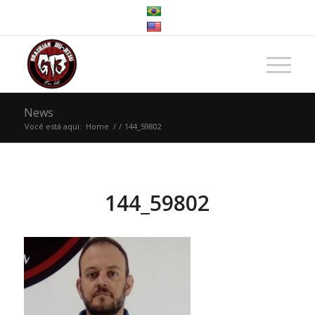
News
Você está aqui:
Home
/
/
144_59802
144_59802