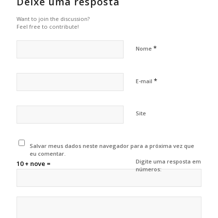
Deixe uma resposta
Want to join the discussion?
Feel free to contribute!
*
Nome
*
E-mail
Site
Salvar meus dados neste navegador para a próxima vez que
eu comentar.
Digite uma resposta em
10 + nove =
números: