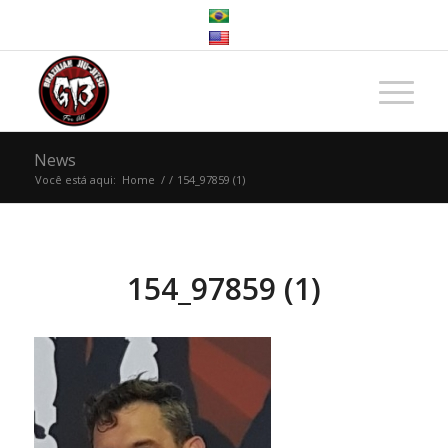
News
Você está aqui:
Home
/
/
154_97859 (1)
154_97859 (1)