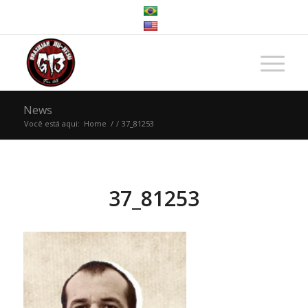
News
Você está aqui:
Home
/
/
37_81253
37_81253