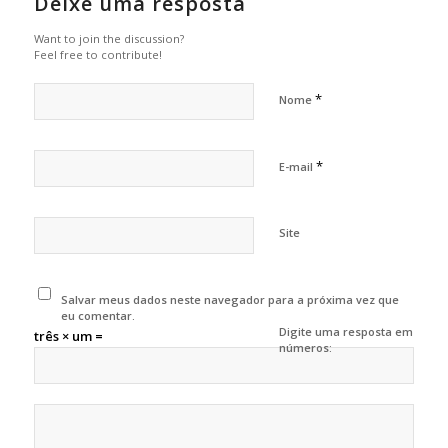
Deixe uma resposta
Want to join the discussion?
Feel free to contribute!
*
Nome
*
E-mail
Site
Salvar meus dados neste navegador para a próxima vez que
eu comentar.
Digite uma resposta em
três × um =
números: