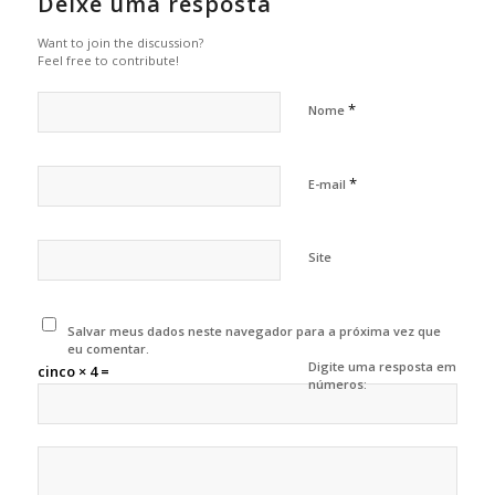
Deixe uma resposta
Want to join the discussion?
Feel free to contribute!
*
Nome
*
E-mail
Site
Salvar meus dados neste navegador para a próxima vez que
eu comentar.
Digite uma resposta em
cinco × 4 =
números: