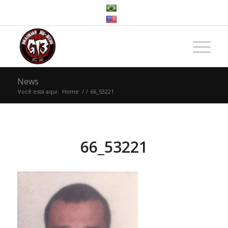
News
Você está aqui:
Home
/
/
66_53221
66_53221