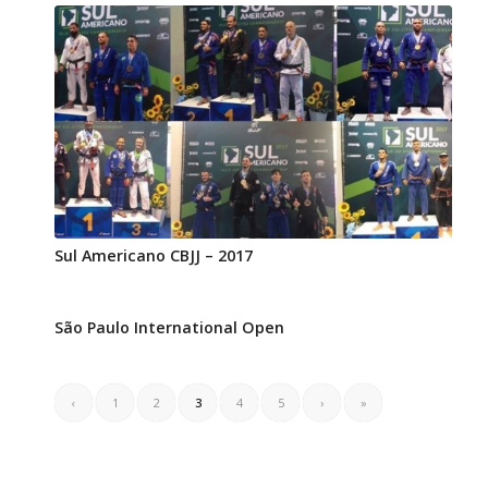
Sul Americano CBJJ – 2017
São Paulo International Open
‹
1
2
3
4
5
›
»