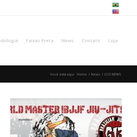
dologia
Faixas Preta
News
Contato
Loja
Você está aqui:
Home
/
News
/
G13 NEWS