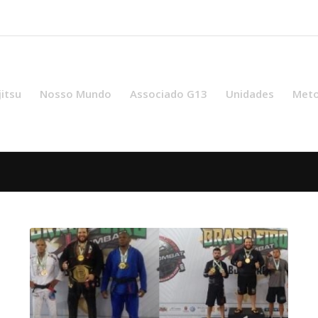
jitsu
Nosso Mundo
Associado G13
Unidades
Meto