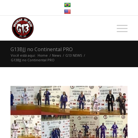
G13BJJ no Continental PRO
Você está aqui:
Home
/
News
/
G13 NEWS
/
G13BJJ no Continental PRO