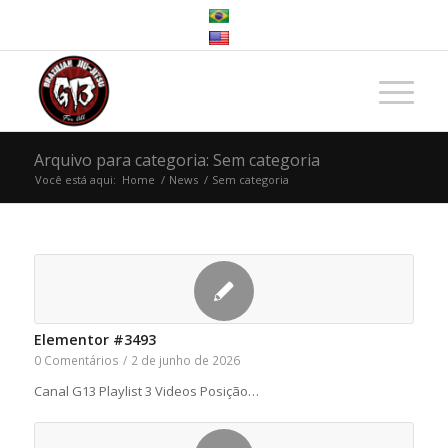
Arquivo para categoria: Sem categoria
Você está aqui:
Home
/
News
/
Sem categoria
Elementor #3493
0 Comentários
/
2 de junho de 2026
Canal G13 Playlist 3 Videos Posição…