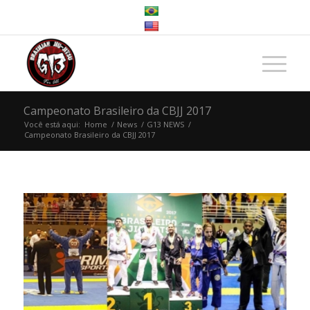
Campeonato Brasileiro da CBJJ 2017
Você está aqui:
Home
/
News
/
G13 NEWS
/
Campeonato Brasileiro da CBJJ 2017