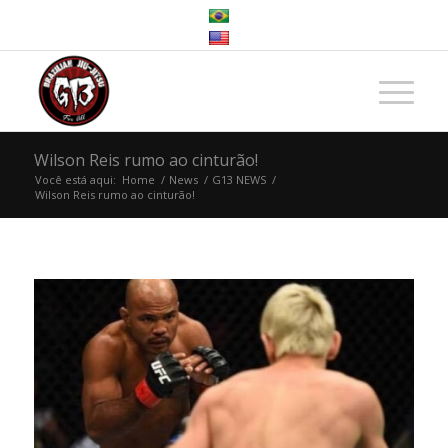
Wilson Reis rumo ao cinturão!
Você está aqui:
Home
/
News
/
G13 NEWS
/
Wilson Reis rumo ao cinturão!