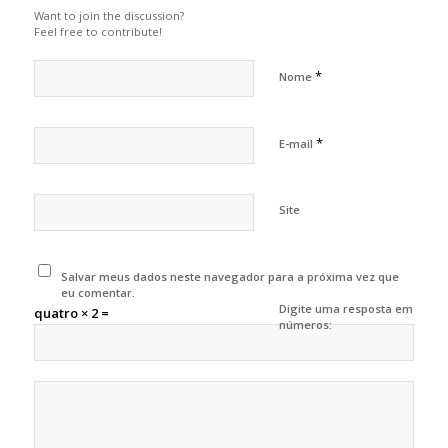
Want to join the discussion?
Feel free to contribute!
*
Nome
*
E-mail
Site
Salvar meus dados neste navegador para a próxima vez que
eu comentar.
Digite uma resposta em
quatro × 2 =
números: