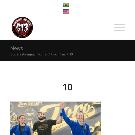
News
Você está aqui:
Home
/
/
Jiu-jitsu
/
10
10