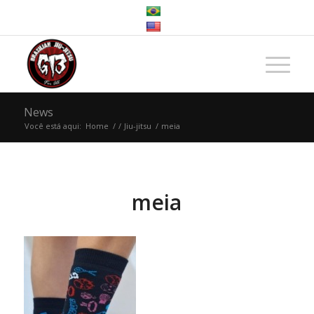
News
Você está aqui:
Home
/
/
Jiu-jitsu
/
meia
meia