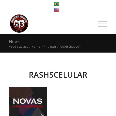
News
Você está aqui:
Home
/
/
Jiu-jitsu
/
RASHSCELULAR
RASHSCELULAR