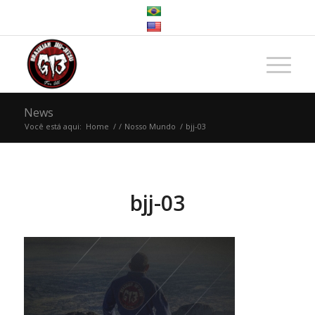
News
Você está aqui:
Home
/
/
Nosso Mundo
/
bjj-03
bjj-03