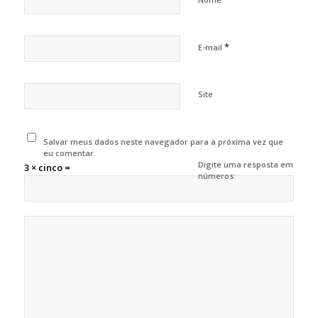
*
E-mail
Site
Salvar meus dados neste navegador para a próxima vez que
eu comentar.
Digite uma resposta em
3 × cinco =
números: