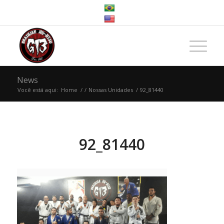
News
Você está aqui:
Home
/
/
Nossas Unidades
/
92_81440
92_81440