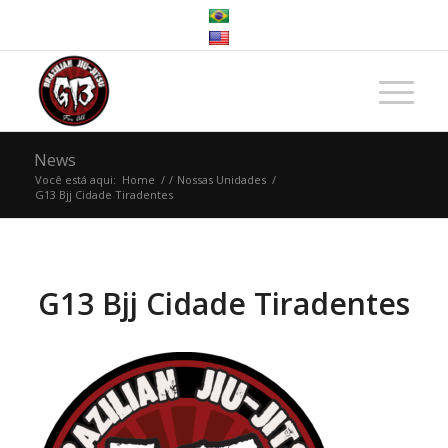
News
Você está aqui:
Home
/
/
Nossas Unidades
/
G13 Bjj Cidade Tiradentes
G13 Bjj Cidade Tiradentes