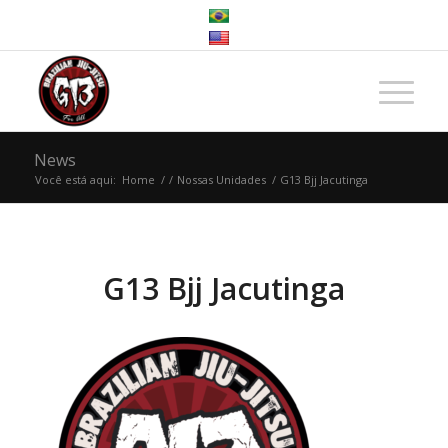
News
Você está aqui:
Home
/
/
Nossas Unidades
/
G13 Bjj Jacutinga
G13 Bjj Jacutinga