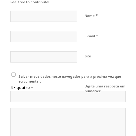
Feel free to contribute!
*
Nome
*
E-mail
Site
Salvar meus dados neste navegador para a próxima vez que
eu comentar.
Digite uma resposta em
4 × quatro =
números: