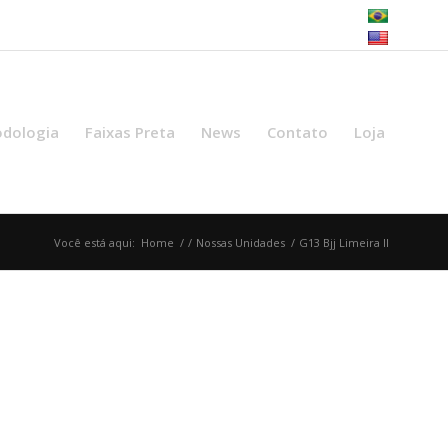
dologia
Faixas Preta
News
Contato
Loja
Você está aqui:
Home
/
/
Nossas Unidades
/
G13 Bjj Limeira II