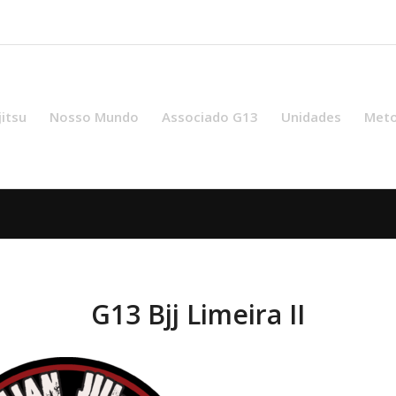
jitsu
Nosso Mundo
Associado G13
Unidades
Meto
G13 Bjj Limeira II