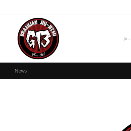
Jiu-
News